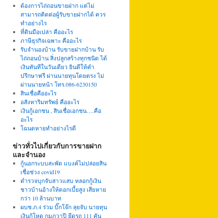
ต้องการไถ่ถอนขายฝาก แต่ไม่
สามารถติดต่อผู้รับขายฝากได้ ควร
ทำอย่างไร
ที่ดินมือเปล่า คืออะไร
ภาษีธุรกิจเฉพาะ คืออะไร
รับจำนองบ้าน รับขายฝากบ้าน รับ
ไถ่ถอนบ้าน สิ่งปลูกสร้างทุกชนิด ได้
เงินทันทีในวันเดียว ยินดีให้คำ
ปรึกษาฟรี ผ่านนายทุนโดยตรง ไม่
ผ่านนายหน้า โทร.086-6230150
สินเชื่อคืออะไร
อสังหาริมทรัพย์ คืออะไร
เงินกู้เอกชน , สินเชื่อเอกชน….คือ
อะไร
โฉนดหายทำอย่างไรดี
ข่าวทั่วไปเกี่ยวกับการขายฝาก
และจำนอง
กู้นอกระบบสะพัด แบงค์ไม่ปล่อยสิน
เชื่อช่วง covid19
ตำรวจบุกจับสาวแสบ หลอกกู้เงิน
ชาวบ้านอ้างให้ดอกเบี้ยสูง เสียหาย
กว่า 10 ล้านบาท
ผบช.ภ.4 ร่วม บิ๊กโจ๊ก ลุยจับ นายทุน
เงินกู้โหด กุมภวาปี ยึดรถ 111 คัน