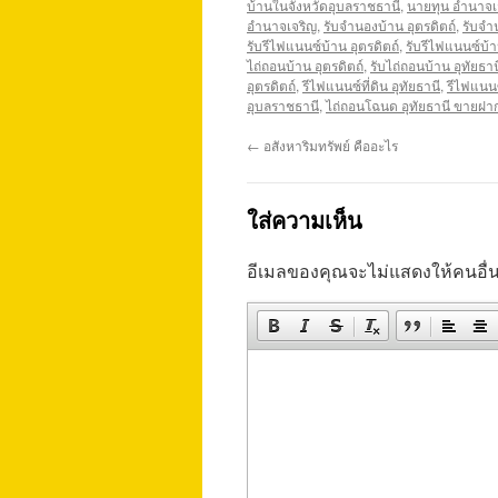
บ้านในจังหวัดอุบลราชธานี
,
นายทุน อำนาจเ
อำนาจเจริญ
,
รับจำนองบ้าน อุตรดิตถ์
,
รับจำ
รับรีไฟแนนซ์บ้าน อุตรดิตถ์
,
รับรีไฟแนนซ์บ้า
ไถ่ถอนบ้าน อุตรดิตถ์
,
รับไถ่ถอนบ้าน อุทัยธาน
อุตรดิตถ์
,
รีไฟแนนซ์ที่ดิน อุทัยธานี
,
รีไฟแนนซ
อุบลราชธานี
,
ไถ่ถอนโฉนด อุทัยธานี ขายฝาก
←
อสังหาริมทรัพย์ คืออะไร
ใส่ความเห็น
อีเมลของคุณจะไม่แสดงให้คนอื่น