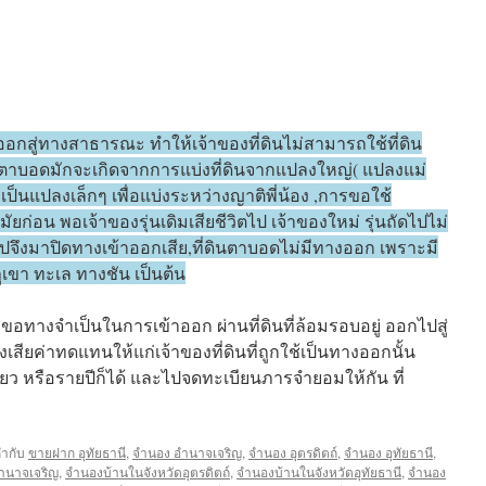
างออกสู่ทางสาธารณะ ทำให้เจ้าของที่ดินไม่สามารถใช้ที่ดิน
ดินตาบอดมักจะเกิดจากการแบ่งที่ดินจากแปลงใหญ่( แปลงแม่
นแปลงเล็กๆ เพื่อแบ่งระหว่างญาติพี่น้อง ,การขอใช้
มัยก่อน พอเจ้าของรุ่นเดิมเสียชีวิตไป เจ้าของใหม่ รุ่นถัดไปไม่
ปจึงมาปิดทางเข้าออกเสีย,ที่ดินตาบอดไม่มีทางออก เพราะมี
ูเขา ทะเล ทางชัน เป็นต้น
ขอทางจำเป็นในการเข้าออก ผ่านที่ดินที่ล้อมรอบอยู่ ออกไปสู่
สียค่าทดแทนให้แก่เจ้าของที่ดินที่ถูกใช้เป็นทางออกนั้น
ว หรือรายปีก็ได้ และไปจดทะเบียนภารจำยอมให้กัน ที่
กำกับ
ขายฝาก อุทัยธานี
,
จำนอง อำนาจเจริญ
,
จำนอง อุตรดิตถ์
,
จำนอง อุทัยธานี
,
ำนาจเจริญ
,
จำนองบ้านในจังหวัดอุตรดิตถ์
,
จำนองบ้านในจังหวัดอุทัยธานี
,
จำนอง