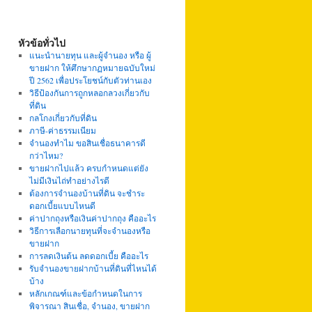
หัวข้อทั่วไป
แนะนำนายทุน และผู้จำนอง หรือ ผู้
ขายฝาก ให้ศึกษากฏหมายฉบับใหม่
ปี 2562 เพื่อประโยชน์กับตัวท่านเอง
วิธีป้องกันการถูกหลอกลวงเกี่ยวกับ
ที่ดิน
กลโกงเกี่ยวกับที่ดิน
ภาษี-ค่าธรรมเนียม
จำนองทำไม ขอสินเชื่อธนาคารดี
กว่าไหม?
ขายฝากไปแล้ว ครบกำหนดแต่ยัง
ไม่มีเงินไถ่ทำอย่างไรดี
ต้องการจำนองบ้านที่ดิน จะชำระ
ดอกเบี้ยแบบไหนดี
ค่าปากถุงหรือเงินค่าปากถุง คืออะไร
วิธีการเลือกนายทุนที่จะจำนองหรือ
ขายฝาก
การลดเงินต้น ลดดอกเบี้ย คืออะไร
รับจำนองขายฝากบ้านที่ดินที่ไหนได้
บ้าง
หลักเกณฑ์และข้อกำหนดในการ
พิจารณา สินเชื่อ, จำนอง, ขายฝาก