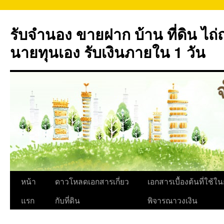
ข้าม
ไป
รับจำนอง ขายฝาก บ้าน ที่ดิน ไ
ยัง
เนื้อหา
นายทุนเอง รับเงินภายใน 1 วัน
หน้า
ดาวโหลดเอกสารเกี่ยว
เอกสารเบื้องต้นที่ใช้ใ
แรก
กับที่ดิน
พิจารณาวงเงิน