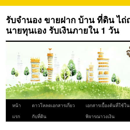
ข้าม
ไป
รับจำนอง ขายฝาก บ้าน ที่ดิน ไ
ยัง
เนื้อหา
นายทุนเอง รับเงินภายใน 1 วัน
หน้า
ดาวโหลดเอกสารเกี่ยว
เอกสารเบื้องต้นที่ใช้ใ
แรก
กับที่ดิน
พิจารณาวงเงิน