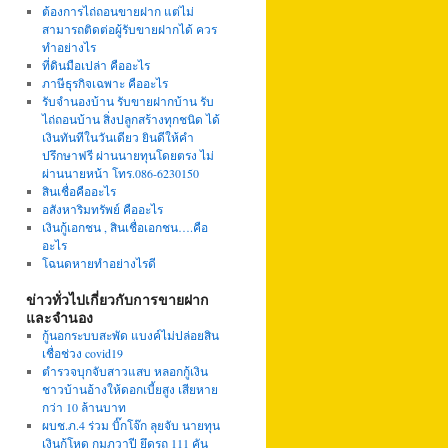
ต้องการไถ่ถอนขายฝาก แต่ไม่
สามารถติดต่อผู้รับขายฝากได้ ควร
ทำอย่างไร
ที่ดินมือเปล่า คืออะไร
ภาษีธุรกิจเฉพาะ คืออะไร
รับจำนองบ้าน รับขายฝากบ้าน รับ
ไถ่ถอนบ้าน สิ่งปลูกสร้างทุกชนิด ได้
เงินทันทีในวันเดียว ยินดีให้คำ
ปรึกษาฟรี ผ่านนายทุนโดยตรง ไม่
ผ่านนายหน้า โทร.086-6230150
สินเชื่อคืออะไร
อสังหาริมทรัพย์ คืออะไร
เงินกู้เอกชน , สินเชื่อเอกชน….คือ
อะไร
โฉนดหายทำอย่างไรดี
ข่าวทั่วไปเกี่ยวกับการขายฝาก
และจำนอง
กู้นอกระบบสะพัด แบงค์ไม่ปล่อยสิน
เชื่อช่วง covid19
ตำรวจบุกจับสาวแสบ หลอกกู้เงิน
ชาวบ้านอ้างให้ดอกเบี้ยสูง เสียหาย
กว่า 10 ล้านบาท
ผบช.ภ.4 ร่วม บิ๊กโจ๊ก ลุยจับ นายทุน
เงินกู้โหด กุมภวาปี ยึดรถ 111 คัน