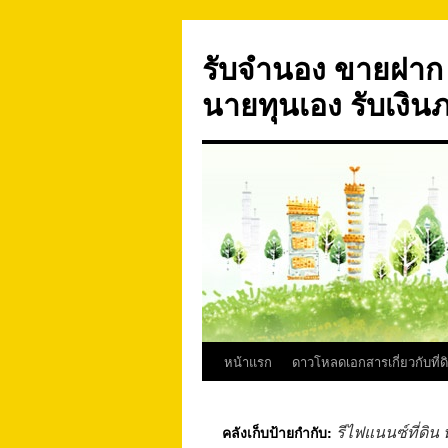
ข้าม
ไป
รับจำนอง ขายฝาก บ
ยัง
เนื้อหา
นายทุนเอง รับเงิน
หน้าแรก
ดาวโหลดเอกสารเกี่ยวกับที่ด
รีไฟแนนซ์ที่ดิ
คลังเก็บป้ายกำกับ: