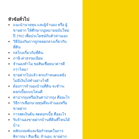
หัวข้อทั่วไป
แนะนำนายทุน และผู้จำนอง หรือ ผู้
ขายฝาก ให้ศึกษากฏหมายฉบับใหม่
ปี 2562 เพื่อประโยชน์กับตัวท่านเอง
วิธีป้องกันการถูกหลอกลวงเกี่ยวกับ
ที่ดิน
กลโกงเกี่ยวกับที่ดิน
ภาษี-ค่าธรรมเนียม
จำนองทำไม ขอสินเชื่อธนาคารดี
กว่าไหม?
ขายฝากไปแล้ว ครบกำหนดแต่ยัง
ไม่มีเงินไถ่ทำอย่างไรดี
ต้องการจำนองบ้านที่ดิน จะชำระ
ดอกเบี้ยแบบไหนดี
ค่าปากถุงหรือเงินค่าปากถุง คืออะไร
วิธีการเลือกนายทุนที่จะจำนองหรือ
ขายฝาก
การลดเงินต้น ลดดอกเบี้ย คืออะไร
รับจำนองขายฝากบ้านที่ดินที่ไหนได้
บ้าง
หลักเกณฑ์และข้อกำหนดในการ
พิจารณา สินเชื่อ, จำนอง, ขายฝาก