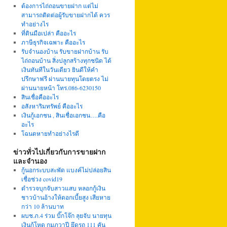
ต้องการไถ่ถอนขายฝาก แต่ไม่
สามารถติดต่อผู้รับขายฝากได้ ควร
ทำอย่างไร
ที่ดินมือเปล่า คืออะไร
ภาษีธุรกิจเฉพาะ คืออะไร
รับจำนองบ้าน รับขายฝากบ้าน รับ
ไถ่ถอนบ้าน สิ่งปลูกสร้างทุกชนิด ได้
เงินทันทีในวันเดียว ยินดีให้คำ
ปรึกษาฟรี ผ่านนายทุนโดยตรง ไม่
ผ่านนายหน้า โทร.086-6230150
สินเชื่อคืออะไร
อสังหาริมทรัพย์ คืออะไร
เงินกู้เอกชน , สินเชื่อเอกชน….คือ
อะไร
โฉนดหายทำอย่างไรดี
ข่าวทั่วไปเกี่ยวกับการขายฝาก
และจำนอง
กู้นอกระบบสะพัด แบงค์ไม่ปล่อยสิน
เชื่อช่วง covid19
ตำรวจบุกจับสาวแสบ หลอกกู้เงิน
ชาวบ้านอ้างให้ดอกเบี้ยสูง เสียหาย
กว่า 10 ล้านบาท
ผบช.ภ.4 ร่วม บิ๊กโจ๊ก ลุยจับ นายทุน
เงินกู้โหด กุมภวาปี ยึดรถ 111 คัน