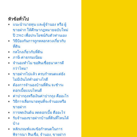
หัวข้อทั่วไป
แนะนำนายทุน และผู้จำนอง หรือ ผู้
ขายฝาก ให้ศึกษากฏหมายฉบับใหม่
ปี 2562 เพื่อประโยชน์กับตัวท่านเอง
วิธีป้องกันการถูกหลอกลวงเกี่ยวกับ
ที่ดิน
กลโกงเกี่ยวกับที่ดิน
ภาษี-ค่าธรรมเนียม
จำนองทำไม ขอสินเชื่อธนาคารดี
กว่าไหม?
ขายฝากไปแล้ว ครบกำหนดแต่ยัง
ไม่มีเงินไถ่ทำอย่างไรดี
ต้องการจำนองบ้านที่ดิน จะชำระ
ดอกเบี้ยแบบไหนดี
ค่าปากถุงหรือเงินค่าปากถุง คืออะไร
วิธีการเลือกนายทุนที่จะจำนองหรือ
ขายฝาก
การลดเงินต้น ลดดอกเบี้ย คืออะไร
รับจำนองขายฝากบ้านที่ดินที่ไหนได้
บ้าง
หลักเกณฑ์และข้อกำหนดในการ
พิจารณา สินเชื่อ, จำนอง, ขายฝาก