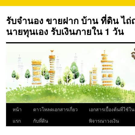
ข้าม
ไป
รับจำนอง ขายฝาก บ้าน ที่ดิน ไ
ยัง
เนื้อหา
นายทุนเอง รับเงินภายใน 1 วัน
หน้า
ดาวโหลดเอกสารเกี่ยว
เอกสารเบื้องต้นที่ใช้ใ
แรก
กับที่ดิน
พิจารณาวงเงิน