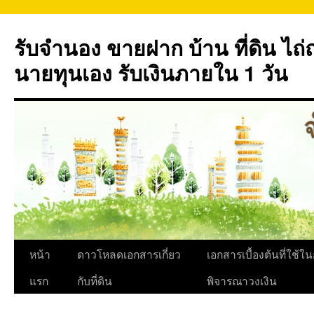
ข้าม
ไป
รับจำนอง ขายฝาก บ้าน ที่ดิน ไ
ยัง
เนื้อหา
นายทุนเอง รับเงินภายใน 1 วัน
หน้า
ดาวโหลดเอกสารเกี่ยว
เอกสารเบื้องต้นที่ใช้ใ
แรก
กับที่ดิน
พิจารณาวงเงิน