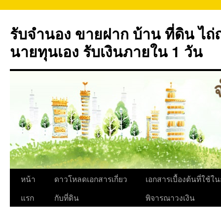
ข้าม
ไป
รับจำนอง ขายฝาก บ้าน ที่ดิน ไ
ยัง
เนื้อหา
นายทุนเอง รับเงินภายใน 1 วัน
หน้า
ดาวโหลดเอกสารเกี่ยว
เอกสารเบื้องต้นที่ใช้ใ
แรก
กับที่ดิน
พิจารณาวงเงิน