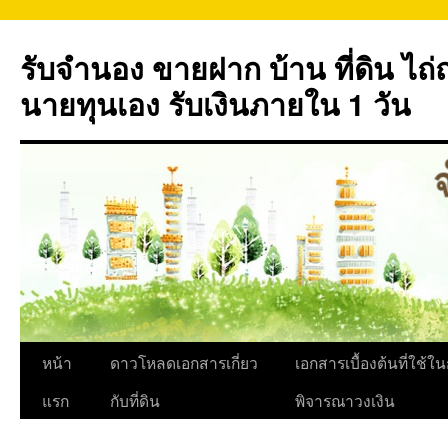
ข้าม
ไป
รับจำนอง ขายฝาก บ้าน ที่ดิน ไ
ยัง
เนื้อหา
นายทุนเอง รับเงินภายใน 1 วัน
หน้า
ดาวโหลดเอกสารเกี่ยว
เอกสารเบื้องต้นที่ใช้ใ
แรก
กับที่ดิน
พิจารณาวงเงิน