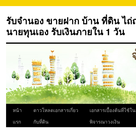
ข้าม
ไป
รับจำนอง ขายฝาก บ้าน ที่ดิน ไ
ยัง
เนื้อหา
นายทุนเอง รับเงินภายใน 1 วัน
หน้า
ดาวโหลดเอกสารเกี่ยว
เอกสารเบื้องต้นที่ใช้ใ
แรก
กับที่ดิน
พิจารณาวงเงิน