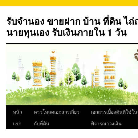
ข้าม
ไป
รับจำนอง ขายฝาก บ้าน ที่ดิน ไ
ยัง
เนื้อหา
นายทุนเอง รับเงินภายใน 1 วัน
หน้า
ดาวโหลดเอกสารเกี่ยว
เอกสารเบื้องต้นที่ใช้ใ
แรก
กับที่ดิน
พิจารณาวงเงิน