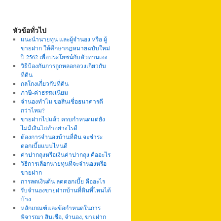
หัวข้อทั่วไป
แนะนำนายทุน และผู้จำนอง หรือ ผู้
ขายฝาก ให้ศึกษากฏหมายฉบับใหม่
ปี 2562 เพื่อประโยชน์กับตัวท่านเอง
วิธีป้องกันการถูกหลอกลวงเกี่ยวกับ
ที่ดิน
กลโกงเกี่ยวกับที่ดิน
ภาษี-ค่าธรรมเนียม
จำนองทำไม ขอสินเชื่อธนาคารดี
กว่าไหม?
ขายฝากไปแล้ว ครบกำหนดแต่ยัง
ไม่มีเงินไถ่ทำอย่างไรดี
ต้องการจำนองบ้านที่ดิน จะชำระ
ดอกเบี้ยแบบไหนดี
ค่าปากถุงหรือเงินค่าปากถุง คืออะไร
วิธีการเลือกนายทุนที่จะจำนองหรือ
ขายฝาก
การลดเงินต้น ลดดอกเบี้ย คืออะไร
รับจำนองขายฝากบ้านที่ดินที่ไหนได้
บ้าง
หลักเกณฑ์และข้อกำหนดในการ
พิจารณา สินเชื่อ, จำนอง, ขายฝาก