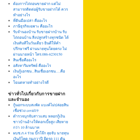
ต้องการไถ่ถอนขายฝาก แต่ไม่
สามารถติดต่อผู้รับขายฝากได้ ควร
ทำอย่างไร
ที่ดินมือเปล่า คืออะไร
ภาษีธุรกิจเฉพาะ คืออะไร
รับจำนองบ้าน รับขายฝากบ้าน รับ
ไถ่ถอนบ้าน สิ่งปลูกสร้างทุกชนิด ได้
เงินทันทีในวันเดียว ยินดีให้คำ
ปรึกษาฟรี ผ่านนายทุนโดยตรง ไม่
ผ่านนายหน้า โทร.086-6230150
สินเชื่อคืออะไร
อสังหาริมทรัพย์ คืออะไร
เงินกู้เอกชน , สินเชื่อเอกชน….คือ
อะไร
โฉนดหายทำอย่างไรดี
ข่าวทั่วไปเกี่ยวกับการขายฝาก
และจำนอง
กู้นอกระบบสะพัด แบงค์ไม่ปล่อยสิน
เชื่อช่วง covid19
ตำรวจบุกจับสาวแสบ หลอกกู้เงิน
ชาวบ้านอ้างให้ดอกเบี้ยสูง เสียหาย
กว่า 10 ล้านบาท
ผบช.ภ.4 ร่วม บิ๊กโจ๊ก ลุยจับ นายทุน
เงินกู้โหด กุมภวาปี ยึดรถ 111 คัน