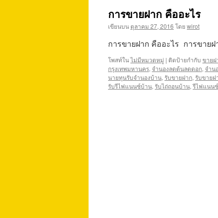
การขายฝาก คืออะไร
เขียนบน
ตุลาคม 27, 2016
โดย
wirot
การขายฝาก คืออะไร การขายฝา
โพสท์ใน
ไม่มีหมวดหมู่
|
ติดป้ายกำกับ
ขายฝ
กรุงเทพมหานคร
,
จำนองลดต้นลดดอก
,
จำน
นายทุนรับจำนองบ้าน
,
รับขายฝาก
,
รับขายฝ
รับรีไฟแนนซ์บ้าน
,
รับไถ่ถอนบ้าน
,
รีไฟแนนซ์ท