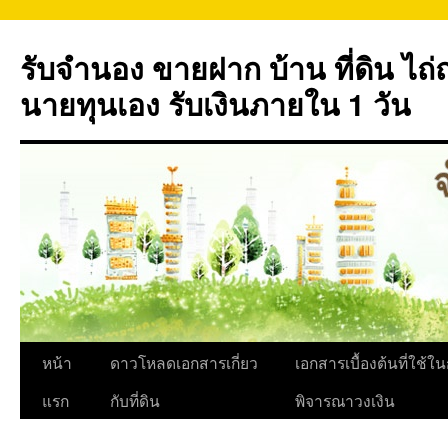
ข้าม
ไป
รับจำนอง ขายฝาก บ้าน ที่ดิน ไ
ยัง
เนื้อหา
นายทุนเอง รับเงินภายใน 1 วัน
หน้า
ดาวโหลดเอกสารเกี่ยว
เอกสารเบื้องต้นที่ใช้ใ
แรก
กับที่ดิน
พิจารณาวงเงิน