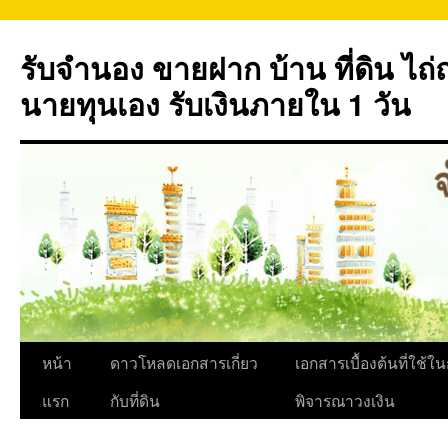
ข้าม
ไป
รับจำนอง ขายฝาก บ้าน ที่ดิน ไ
ยัง
เนื้อหา
นายทุนเอง รับเงินภายใน 1 วัน
หน้า
ดาวโหลดเอกสารเกี่ยว
เอกสารเบื้องต้นที่ใช้ใ
แรก
กับที่ดิน
พิจารณาวงเงิน