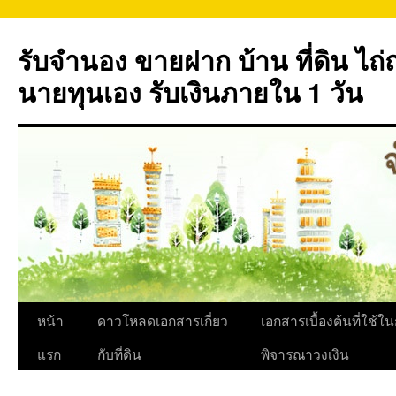
ข้าม
ไป
รับจำนอง ขายฝาก บ้าน ที่ดิน ไ
ยัง
เนื้อหา
นายทุนเอง รับเงินภายใน 1 วัน
หน้า
ดาวโหลดเอกสารเกี่ยว
เอกสารเบื้องต้นที่ใช้ใ
แรก
กับที่ดิน
พิจารณาวงเงิน