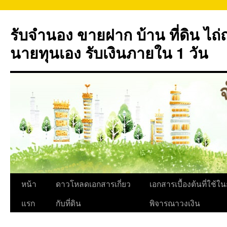
ข้าม
ไป
รับจำนอง ขายฝาก บ้าน ที่ดิน ไ
ยัง
เนื้อหา
นายทุนเอง รับเงินภายใน 1 วัน
หน้า
ดาวโหลดเอกสารเกี่ยว
เอกสารเบื้องต้นที่ใช้ใ
แรก
กับที่ดิน
พิจารณาวงเงิน