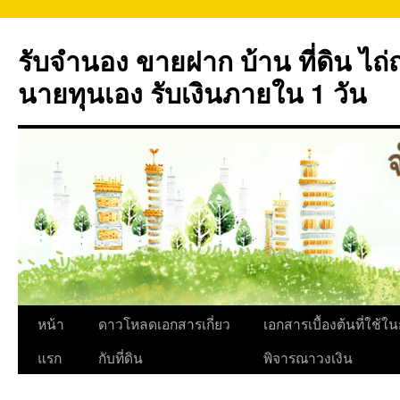
ข้าม
ไป
รับจำนอง ขายฝาก บ้าน ที่ดิน ไ
ยัง
เนื้อหา
นายทุนเอง รับเงินภายใน 1 วัน
หน้า
ดาวโหลดเอกสารเกี่ยว
เอกสารเบื้องต้นที่ใช้ใ
แรก
กับที่ดิน
พิจารณาวงเงิน