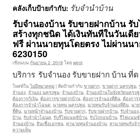
รับจำนำบ้าน
คลังเก็บป้ายกำกับ:
รับจำนองบ้าน รับขายฝากบ้าน รับไ
สร้างทุกชนิด ได้เงินทันทีในวันเดี
ฟรี ผ่านนายทุนโดยตรง ไม่ผ่านนา
6230150
เขียนบน
กันยายน 2, 2018
โดย
wirot
บริการ รับจำนอง รับขายฝาก บ้าน ที่
โพสท์ใน
ไม่มีหมวดหมู่
|
ติดป้ายกำกับ
ขายฝาก
,
ขายฝาก นครปฐม
,
จำนอง
,
จำนอง นครปฐม
,
จำนองบ้าน
,
จำนองบ้านในจังหวัดนครป
ต้องการกู้เงิน
,
ต้องการขายฝากบ้าน
,
ต้องการจำนองที่ดิน
,
ต้องการ
ต้องการจำนำโฉนด
,
นายทุน นครปฐม
,
นายทุนรับจำนองที่ดิน
,
นาย
ที่ดิน
,
นายหน้าจำนองบ้าน
,
รับขายฝาก
,
รับขายฝากบ้าน
,
รับจำนอง
บ้าน
,
รับจำนำโฉนด
,
รับรีไฟแนนซ์บ้าน
,
รับไถ่ถอนบ้าน
,
รีไฟแนนซ์ท
จำนองบ้าน
,
สินเชื่อเอกชน
,
หานายทุนจำนองบ้าน
,
หานายทุนรับจ
ความเห็น