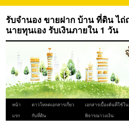
ข้าม
ไป
รับจำนอง ขายฝาก บ้าน ที่ดิน ไ
ยัง
เนื้อหา
นายทุนเอง รับเงินภายใน 1 วัน
หน้า
ดาวโหลดเอกสารเกี่ยว
เอกสารเบื้องต้นที่ใช้ใ
แรก
กับที่ดิน
พิจารณาวงเงิน