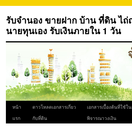
ข้าม
ไป
รับจำนอง ขายฝาก บ้าน ที่ดิน ไ
ยัง
เนื้อหา
นายทุนเอง รับเงินภายใน 1 วัน
หน้า
ดาวโหลดเอกสารเกี่ยว
เอกสารเบื้องต้นที่ใช้ใ
แรก
กับที่ดิน
พิจารณาวงเงิน