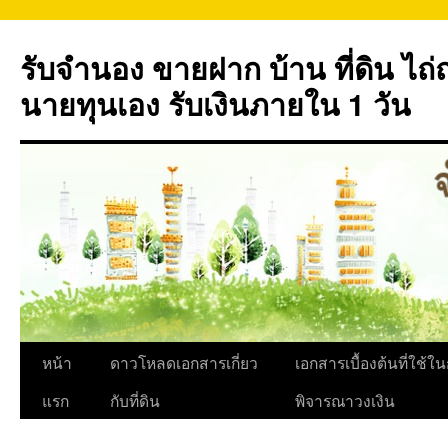
ข้าม
ไป
รับจำนอง ขายฝาก บ้าน ที่ดิน ไ
ยัง
เนื้อหา
นายทุนเอง รับเงินภายใน 1 วัน
หน้า
ดาวโหลดเอกสารเกี่ยว
เอกสารเบื้องต้นที่ใช้ใ
แรก
กับที่ดิน
พิจารณาวงเงิน