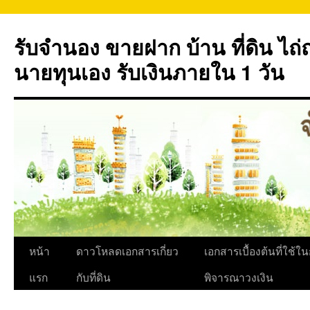
ข้าม
ไป
รับจำนอง ขายฝาก บ้าน ที่ดิน ไ
ยัง
เนื้อหา
นายทุนเอง รับเงินภายใน 1 วัน
หน้า
ดาวโหลดเอกสารเกี่ยว
เอกสารเบื้องต้นที่ใช้ใ
แรก
กับที่ดิน
พิจารณาวงเงิน