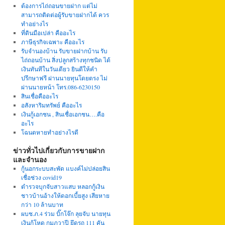
ต้องการไถ่ถอนขายฝาก แต่ไม่
สามารถติดต่อผู้รับขายฝากได้ ควร
ทำอย่างไร
ที่ดินมือเปล่า คืออะไร
ภาษีธุรกิจเฉพาะ คืออะไร
รับจำนองบ้าน รับขายฝากบ้าน รับ
ไถ่ถอนบ้าน สิ่งปลูกสร้างทุกชนิด ได้
เงินทันทีในวันเดียว ยินดีให้คำ
ปรึกษาฟรี ผ่านนายทุนโดยตรง ไม่
ผ่านนายหน้า โทร.086-6230150
สินเชื่อคืออะไร
อสังหาริมทรัพย์ คืออะไร
เงินกู้เอกชน , สินเชื่อเอกชน….คือ
อะไร
โฉนดหายทำอย่างไรดี
ข่าวทั่วไปเกี่ยวกับการขายฝาก
และจำนอง
กู้นอกระบบสะพัด แบงค์ไม่ปล่อยสิน
เชื่อช่วง covid19
ตำรวจบุกจับสาวแสบ หลอกกู้เงิน
ชาวบ้านอ้างให้ดอกเบี้ยสูง เสียหาย
กว่า 10 ล้านบาท
ผบช.ภ.4 ร่วม บิ๊กโจ๊ก ลุยจับ นายทุน
เงินกู้โหด กุมภวาปี ยึดรถ 111 คัน