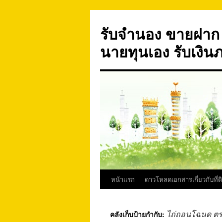
ข้าม
ไป
รับจำนอง ขายฝาก บ
ยัง
เนื้อหา
นายทุนเอง รับเงิน
หน้าแรก
ดาวโหลดเอกสารเกี่ยวกับที่ด
ไถ่ถอนโฉนด ต
คลังเก็บป้ายกำกับ: