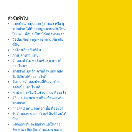
หัวข้อทั่วไป
แนะนำนายทุน และผู้จำนอง หรือ ผู้
ขายฝาก ให้ศึกษากฏหมายฉบับใหม่
ปี 2562 เพื่อประโยชน์กับตัวท่านเอง
วิธีป้องกันการถูกหลอกลวงเกี่ยวกับ
ที่ดิน
กลโกงเกี่ยวกับที่ดิน
ภาษี-ค่าธรรมเนียม
จำนองทำไม ขอสินเชื่อธนาคารดี
กว่าไหม?
ขายฝากไปแล้ว ครบกำหนดแต่ยัง
ไม่มีเงินไถ่ทำอย่างไรดี
ต้องการจำนองบ้านที่ดิน จะชำระ
ดอกเบี้ยแบบไหนดี
ค่าปากถุงหรือเงินค่าปากถุง คืออะไร
วิธีการเลือกนายทุนที่จะจำนองหรือ
ขายฝาก
การลดเงินต้น ลดดอกเบี้ย คืออะไร
รับจำนองขายฝากบ้านที่ดินที่ไหนได้
บ้าง
หลักเกณฑ์และข้อกำหนดในการ
พิจารณา สินเชื่อ, จำนอง, ขายฝาก