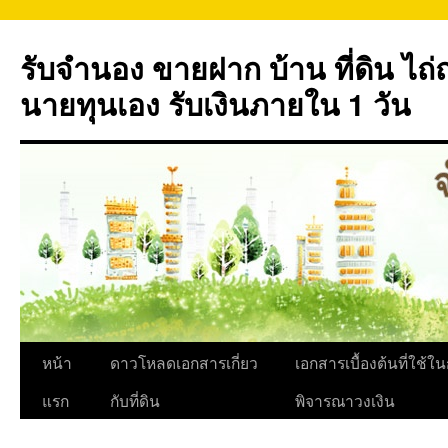
ข้าม
ไป
รับจำนอง ขายฝาก บ้าน ที่ดิน ไ
ยัง
เนื้อหา
นายทุนเอง รับเงินภายใน 1 วัน
หน้า
ดาวโหลดเอกสารเกี่ยว
เอกสารเบื้องต้นที่ใช้ใ
แรก
กับที่ดิน
พิจารณาวงเงิน