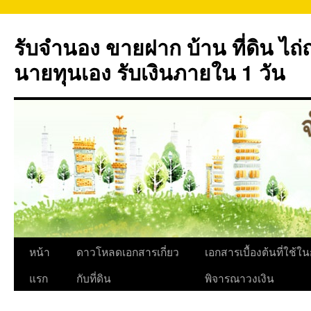
ข้าม
ไป
รับจำนอง ขายฝาก บ้าน ที่ดิน ไ
ยัง
เนื้อหา
นายทุนเอง รับเงินภายใน 1 วัน
หน้า
ดาวโหลดเอกสารเกี่ยว
เอกสารเบื้องต้นที่ใช้ใ
แรก
กับที่ดิน
พิจารณาวงเงิน