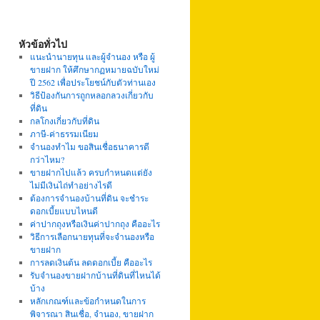
หัวข้อทั่วไป
แนะนำนายทุน และผู้จำนอง หรือ ผู้
ขายฝาก ให้ศึกษากฏหมายฉบับใหม่
ปี 2562 เพื่อประโยชน์กับตัวท่านเอง
วิธีป้องกันการถูกหลอกลวงเกี่ยวกับ
ที่ดิน
กลโกงเกี่ยวกับที่ดิน
ภาษี-ค่าธรรมเนียม
จำนองทำไม ขอสินเชื่อธนาคารดี
กว่าไหม?
ขายฝากไปแล้ว ครบกำหนดแต่ยัง
ไม่มีเงินไถ่ทำอย่างไรดี
ต้องการจำนองบ้านที่ดิน จะชำระ
ดอกเบี้ยแบบไหนดี
ค่าปากถุงหรือเงินค่าปากถุง คืออะไร
วิธีการเลือกนายทุนที่จะจำนองหรือ
ขายฝาก
การลดเงินต้น ลดดอกเบี้ย คืออะไร
รับจำนองขายฝากบ้านที่ดินที่ไหนได้
บ้าง
หลักเกณฑ์และข้อกำหนดในการ
พิจารณา สินเชื่อ, จำนอง, ขายฝาก