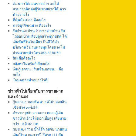
ต้องการไถ่ถอนขายฝาก แต่ไม่
สามารถติดต่อผู้รับขายฝากได้ ควร
ทำอย่างไร
ที่ดินมือเปล่า คืออะไร
ภาษีธุรกิจเฉพาะ คืออะไร
รับจำนองบ้าน รับขายฝากบ้าน รับ
ไถ่ถอนบ้าน สิ่งปลูกสร้างทุกชนิด ได้
เงินทันทีในวันเดียว ยินดีให้คำ
ปรึกษาฟรี ผ่านนายทุนโดยตรง ไม่
ผ่านนายหน้า โทร.086-6230150
สินเชื่อคืออะไร
อสังหาริมทรัพย์ คืออะไร
เงินกู้เอกชน , สินเชื่อเอกชน….คือ
อะไร
โฉนดหายทำอย่างไรดี
ข่าวทั่วไปเกี่ยวกับการขายฝาก
และจำนอง
กู้นอกระบบสะพัด แบงค์ไม่ปล่อยสิน
เชื่อช่วง covid19
ตำรวจบุกจับสาวแสบ หลอกกู้เงิน
ชาวบ้านอ้างให้ดอกเบี้ยสูง เสียหาย
กว่า 10 ล้านบาท
ผบช.ภ.4 ร่วม บิ๊กโจ๊ก ลุยจับ นายทุน
เงินกู้โหด กุมภวาปี ยึดรถ 111 คัน