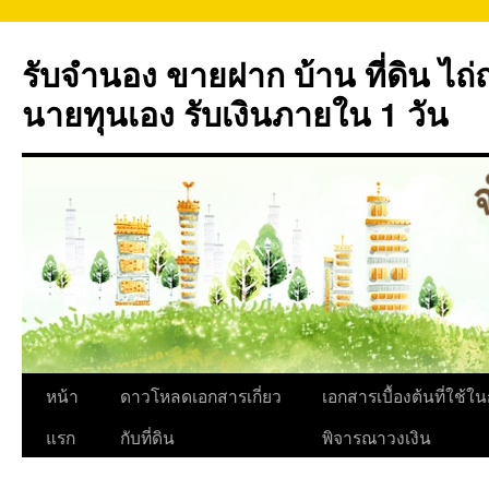
ข้าม
ไป
รับจำนอง ขายฝาก บ้าน ที่ดิน ไ
ยัง
เนื้อหา
นายทุนเอง รับเงินภายใน 1 วัน
หน้า
ดาวโหลดเอกสารเกี่ยว
เอกสารเบื้องต้นที่ใช้ใ
แรก
กับที่ดิน
พิจารณาวงเงิน