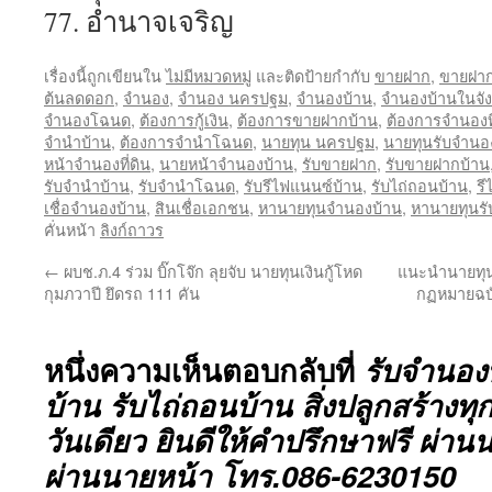
77. อำนาจเจริญ
เรื่องนี้ถูกเขียนใน
ไม่มีหมวดหมู่
และติดป้ายกำกับ
ขายฝาก
,
ขายฝา
ต้นลดดอก
,
จำนอง
,
จำนอง นครปฐม
,
จำนองบ้าน
,
จำนองบ้านในจั
จำนองโฉนด
,
ต้องการกู้เงิน
,
ต้องการขายฝากบ้าน
,
ต้องการจำนองที
จำนำบ้าน
,
ต้องการจำนำโฉนด
,
นายทุน นครปฐม
,
นายทุนรับจำนองท
หน้าจำนองที่ดิน
,
นายหน้าจำนองบ้าน
,
รับขายฝาก
,
รับขายฝากบ้าน
รับจำนำบ้าน
,
รับจำนำโฉนด
,
รับรีไฟแนนซ์บ้าน
,
รับไถ่ถอนบ้าน
,
รี
เชื่อจำนองบ้าน
,
สินเชื่อเอกชน
,
หานายทุนจำนองบ้าน
,
หานายทุนร
คั่นหน้า
ลิงก์ถาวร
←
ผบช.ภ.4 ร่วม บิ๊กโจ๊ก ลุยจับ นายทุนเงินกู้โหด
แนะนำนายทุน 
กุมภวาปี ยึดรถ 111 คัน
กฏหมายฉบับ
หนึ่งความเห็นตอบกลับที่
รับจำนอง
บ้าน รับไถ่ถอนบ้าน สิ่งปลูกสร้างทุ
วันเดียว ยินดีให้คำปรึกษาฟรี ผ่า
ผ่านนายหน้า โทร.086-6230150