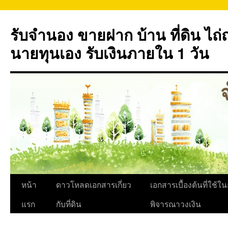
ข้าม
ไป
รับจำนอง ขายฝาก บ้าน ที่ดิน ไ
ยัง
เนื้อหา
นายทุนเอง รับเงินภายใน 1 วัน
หน้า
ดาวโหลดเอกสารเกี่ยว
เอกสารเบื้องต้นที่ใช้ใ
แรก
กับที่ดิน
พิจารณาวงเงิน