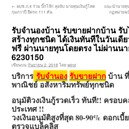
←
ผบช.ภ.4 ร่วม บิ๊กโจ๊ก ลุยจับ นายทุนเงินกู้โหด
แนะนำนายทุน 
กุมภวาปี ยึดรถ 111 คัน
กฏหมายฉบับ
รับจำนองบ้าน รับขายฝากบ้าน รับไ
สร้างทุกชนิด ได้เงินทันทีในวันเดี
ฟรี ผ่านนายทุนโดยตรง ไม่ผ่านนา
6230150
เขียนบน
กันยายน 2, 2018
โดย
wirot
บริการ
รับจำนอง
รับขายฝาก
บ้าน ท
พาณิชย์ อสังหาริมทรัพย์ทุกชนิด
อนุมัติวงเงินกู้รวดเร็ว ทันที!! ครอบคลุ
ประเทศ !!
วงเงินอนุมัติสูงที่สุด 80-90% ดอกเบี้ย
ตรวจแบล็คลิส